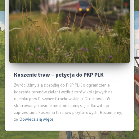
Koszenie traw – petycja do PKP PLK
Zwróciliśmy się z prośbą do PKP PLK o ograniczenie
koszenia terenów zieleni wzdłuż torów kolejowych na
odcinku przy Olszynce Grochowskiej / Grochowie. W
skierowanym piśmie nie domagamy się całkowitego
zaprzestania koszenia terenów przytorowych. Rozumiemy,
że
Dowiedz się więcej