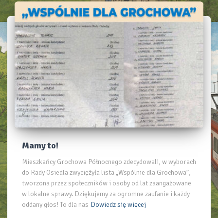
Mamy to!
Mieszkańcy Grochowa Północnego zdecydowali, w wyborach
do Rady Osiedla zwyciężyła lista „Wspólnie dla Grochowa”,
tworzona przez społeczników i osoby od lat zaangażowane
w lokalne sprawy. Dziękujemy za ogromne zaufanie i każdy
oddany głos! To dla nas
Dowiedz się więcej