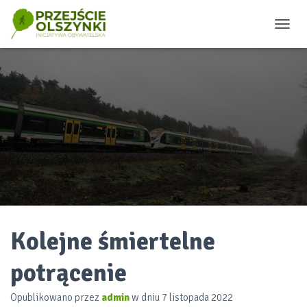
P
R
Z
E
Ł
Ą
C
Z
N
A
W
I
G
A
C
J
Kolejne śmiertelne
Ę
potrącenie
Opublikowano przez
admin
w dniu
7 listopada 2022